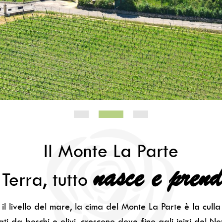
Il Monte La Parte
nasce e prend
 Terra, tutto
l livello del mare, la cima del Monte La Parte è la culla p
iati da boschi e olivi, crescono dove fino agli inizi del N