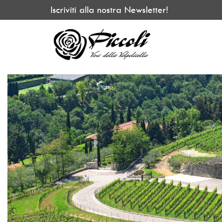
Iscriviti alla nostra Newsletter!
×
Home
Chi Siamo
Il Monte La Parte
La Cantina
Piccoli Wine Experienc
I Vini