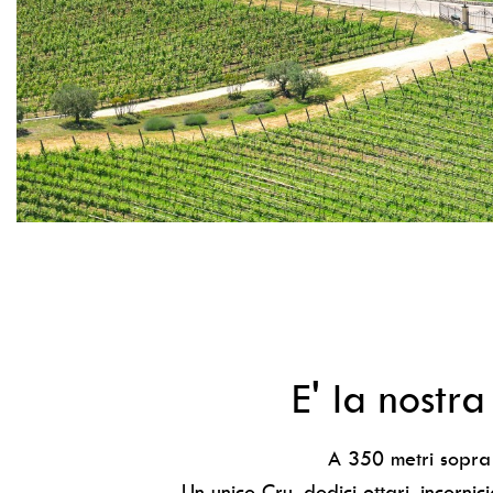
Contatti
Wine Club
E' la nostra
A 350 metri sopra i
Un unico Cru, dodici ettari, incornic