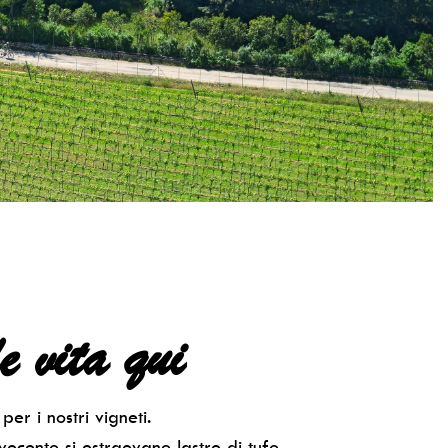
e vita qui
er i nostri vigneti.
ovecento si estraevano lastre di tufo.