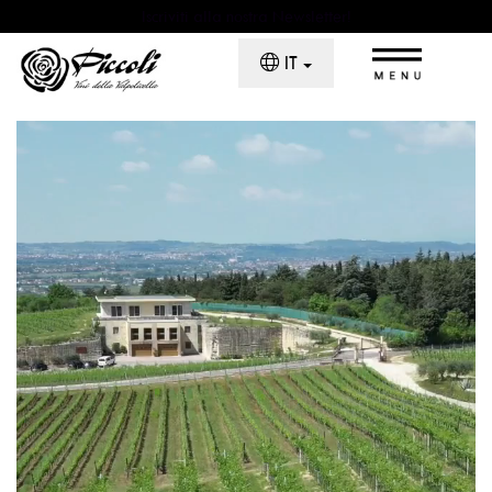
Iscriviti alla nostra Newsletter!
×
IT
Home
Chi Siamo
Il Monte La Parte
La Cantina
Piccoli Wine Experience
I Vini